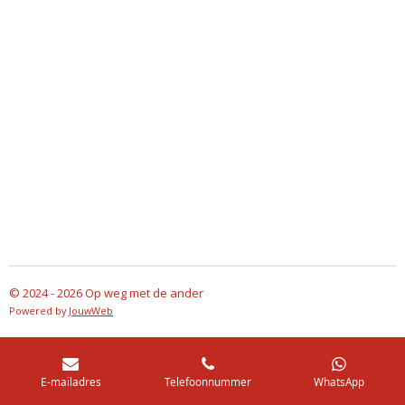
e
l
r
e
n
e
n
© 2024 - 2026 Op weg met de ander
Powered by
JouwWeb
E-mailadres
Telefoonnummer
WhatsApp