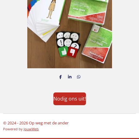
D
S
D
e
h
e
l
a
l
e
r
e
n
e
n
Nodig ons uit!
© 2024 - 2026 Op weg met de ander
Powered by
JouwWeb