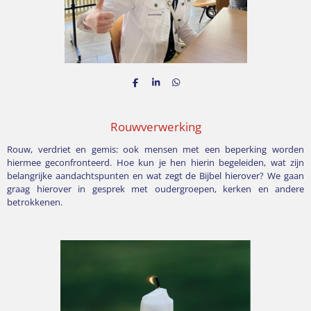
D
S
D
e
h
e
l
a
l
e
r
e
n
e
n
Rouwverwerking
Rouw, verdriet en gemis: ook mensen met een beperking worden
hiermee geconfronteerd. Hoe kun je hen hierin begeleiden, wat zijn
belangrijke aandachtspunten en wat zegt de Bijbel hierover? We gaan
graag hierover in gesprek met oudergroepen, kerken en andere
betrokkenen.