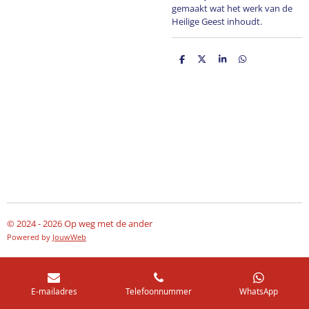
gemaakt wat het werk van de
Heilige Geest inhoudt.
D
D
S
D
e
e
h
e
l
e
a
l
e
l
r
e
n
e
n
© 2024 - 2026 Op weg met de ander
Powered by
JouwWeb
E-mailadres
Telefoonnummer
WhatsApp